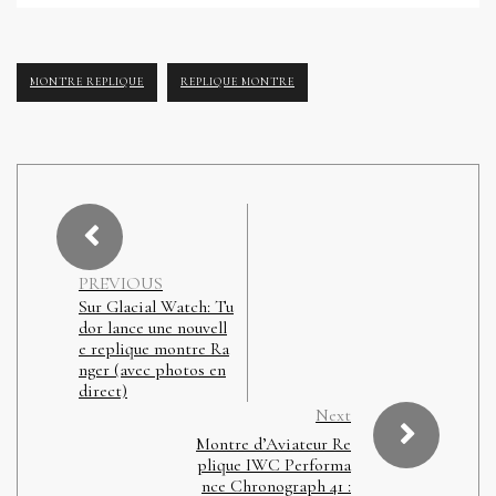
MONTRE REPLIQUE
REPLIQUE MONTRE
PREVIOUS
Sur Glacial Watch: Tu
dor lance une nouvell
e replique montre Ra
nger (avec photos en
direct)
Next
Montre d’Aviateur Re
plique IWC Performa
nce Chronograph 41 :