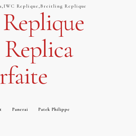
a,IWC Replique,Breitling Replique
 Replique
 Replica
faite
t
Panerai
Patek Philippe