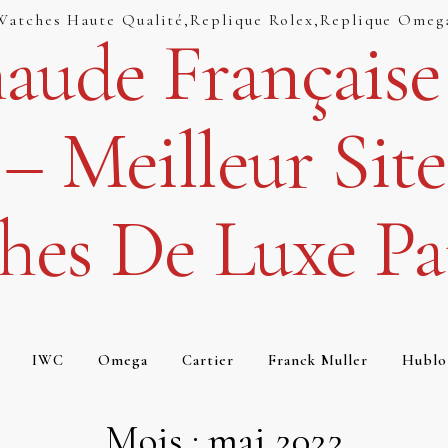
 Watches Haute Qualité,replique Rolex,replique Omeg
aude Française
– Meilleur Site
hes De Luxe Par
IWC
Omega
Cartier
Franck Muller
Hublo
Mois :
mai 2022