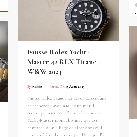
c
Fausse Rolex Yacht-
Master 42 RLX Titane –
W&W 2023
By
Admin
Posted On
15 Août 2023
Fausse Rolex exauce les rêves de ses fans
et recherche avec audace un métal
technique autre que l’acier. Le nouveau
Yacht-Master monochromatique est
composé d’un alliage de titane spécial
combiné à de la céramique. Dire que l’on