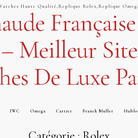
 Watches Haute Qualité,replique Rolex,replique Omeg
aude Française
– Meilleur Site
hes De Luxe Par
IWC
Omega
Cartier
Franck Muller
Hublo
Catégorie :
Rolex