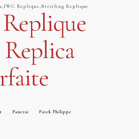
a,IWC Replique,Breitling Replique
 Replique
 Replica
faite
t
Panerai
Patek Philippe