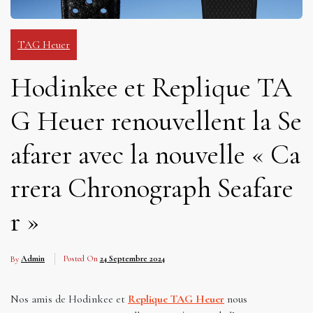
TAG Heuer
Hodinkee et Replique TA
G Heuer renouvellent la Se
afarer avec la nouvelle « Ca
rrera Chronograph Seafare
r »
By
Admin
Posted On
24 Septembre 2024
Nos amis de Hodinkee et
Replique TAG Heuer
nous