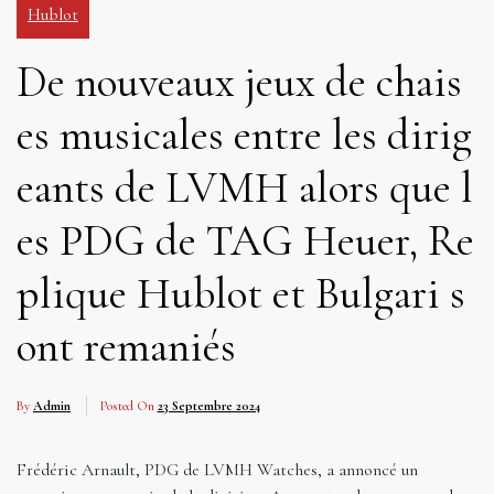
Hublot
De nouveaux jeux de chais
es musicales entre les dirig
eants de LVMH alors que l
es PDG de TAG Heuer, Re
plique Hublot et Bulgari s
ont remaniés
By
Admin
Posted On
23 Septembre 2024
Frédéric Arnault, PDG de LVMH Watches, a annoncé un