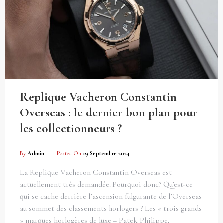
Replique Vacheron Constantin
Overseas : le dernier bon plan pour
les collectionneurs ?
By
Admin
Posted On
19 Septembre 2024
La Replique Vacheron Constantin Overseas est
actuellement très demandée. Pourquoi donc? Qu’est-ce
qui se cache derrière l’ascension fulgurante de l’Overseas
au sommet des classements horlogers ? Les « trois grands
» marques horlogères de luxe – Patek Philippe,