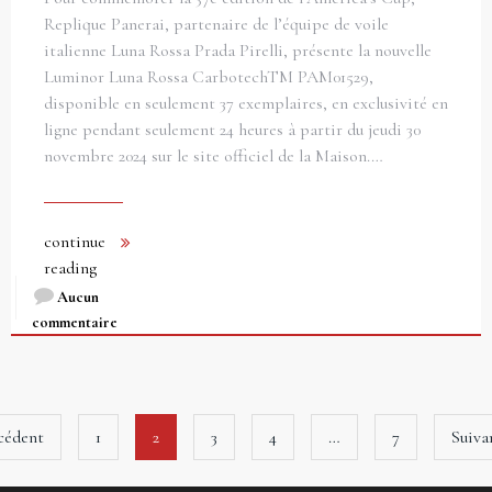
Replique Panerai, partenaire de l’équipe de voile
italienne Luna Rossa Prada Pirelli, présente la nouvelle
Luminor Luna Rossa CarbotechTM PAM01529,
disponible en seulement 37 exemplaires, en exclusivité en
ligne pendant seulement 24 heures à partir du jeudi 30
novembre 2024 sur le site officiel de la Maison.…
continue
reading
Aucun
commentaire
cédent
1
2
3
4
…
7
Suiva