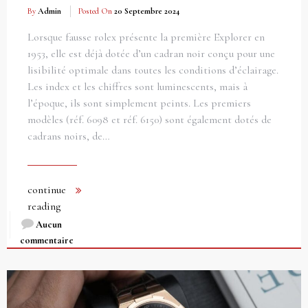
By
Admin
Posted On
20 Septembre 2024
Lorsque fausse rolex présente la première Explorer en
1953, elle est déjà dotée d’un cadran noir conçu pour une
lisibilité optimale dans toutes les conditions d’éclairage.
Les index et les chiffres sont luminescents, mais à
l’époque, ils sont simplement peints. Les premiers
modèles (réf. 6098 et réf. 6150) sont également dotés de
cadrans noirs, de…
continue
reading
Aucun
commentaire