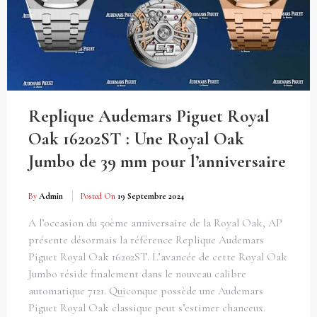
Replique Audemars Piguet Royal
Oak 16202ST : Une Royal Oak
Jumbo de 39 mm pour l’anniversaire
By
Admin
Posted On
19 Septembre 2024
A l’occasion du 50ème anniversaire de la Royal Oak, AP
présente désormais la référence Replique Audemars
Piguet Royal Oak 16202ST. L’avancée de cette Royal Oak
Jumbo réside finalement dans le nouveau calibre
automatique 7121. Quiconque possède une Audemars
Piguet Royal Oak classique peut s’estimer chanceux.