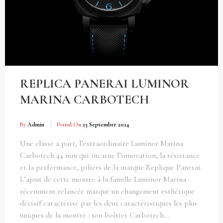
REPLICA PANERAI LUMINOR
MARINA CARBOTECH
By
Admin
Posted On
23 Septembre 2024
Une classe à part, l’extraordinaire Luminor Marina
Carbotech 44 mm qui incarne l’innovation, la résistance
et la performance, piliers de la marque Replique Panerai.
L’ajout de cette montre à la famille Luminor Marina
récemment relancée marque un changement esthétique
décisif caractérisé par les deux caractéristiques les plus
uniques de la montre : son boîtier Carbotech…