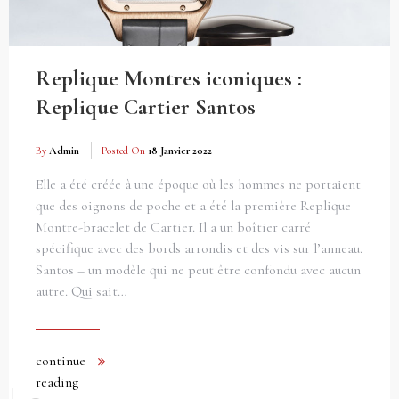
Replique Montres iconiques :
Replique Cartier Santos
By
Admin
Posted On
18 Janvier 2022
Elle a été créée à une époque où les hommes ne portaient
que des oignons de poche et a été la première Replique
Montre-bracelet de Cartier. Il a un boîtier carré
spécifique avec des bords arrondis et des vis sur l’anneau.
Santos – un modèle qui ne peut être confondu avec aucun
autre. Qui sait…
continue
reading